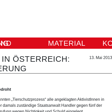
IUNG
MATERIAL
K
IN ÖSTERREICH:
13. Mai 201
IERUNG
edroht
ten „Tierschutzprozess“ alle angeklagten AktivistInnen in
er damals zuständige Staatsanwalt Handler gegen fünf der
erufung wegen Nichtigkeit und Schuld eingelegt.