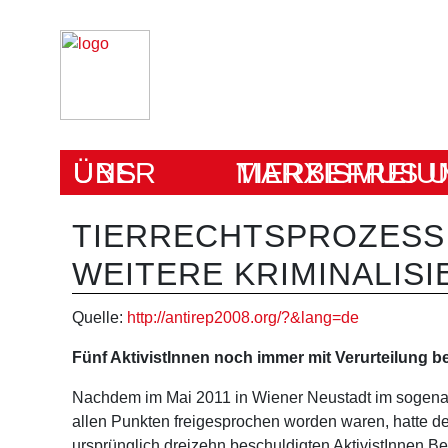
ÜBER UNS
MARXISMUS UND TIERBEFRE
TIERRECHTSPROZESS 
WEITERE KRIMINALIS
Quelle:
http://antirep2008.org/?&lang=de
Fünf AktivistInnen noch immer mit Verurteilung b
Nachdem im Mai 2011 in Wiener Neustadt im sogenann
allen Punkten freigesprochen worden waren, hatte d
ursprünglich dreizehn beschuldigten AktivistInnen B