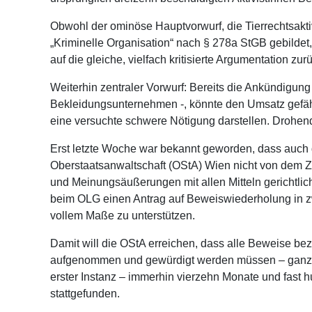
Obwohl der ominöse Hauptvorwurf, die Tierrechtsakti
„Kriminelle Organisation“ nach § 278a StGB gebildet, 
auf die gleiche, vielfach kritisierte Argumentation z
Weiterhin zentraler Vorwurf: Bereits die Ankündigun
Bekleidungsunternehmen -, könnte den Umsatz gefäh
eine versuchte schwere Nötigung darstellen. Drohend
Erst letzte Woche war bekannt geworden, dass auch 
Oberstaatsanwaltschaft (OStA) Wien nicht von dem 
und Meinungsäußerungen mit allen Mitteln gerichtlic
beim OLG einen Antrag auf Beweiswiederholung in zwe
vollem Maße zu unterstützen.
Damit will die OStA erreichen, dass alle Beweise be
aufgenommen und gewürdigt werden müssen – ganz so
erster Instanz – immerhin vierzehn Monate und fast h
stattgefunden.