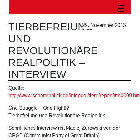
TIERBEFREIUNG
29. November 2013
UND
REVOLUTIONÄRE
REALPOLITIK –
INTERVIEW
Quelle:
http://www.schattenblick.de/infopool/tiere/report/trin0009.ht
One Struggle – One Fight!?
Tierbefreiung und Revolutionäre Realpolitik
Schriftliches Interview mit Maciej Zurowski von der
CPGB (Communist Party of Great Britain)