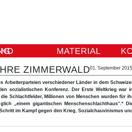
IUNG
MATERIAL
K
JAHRE ZIMMERWALD
01. September 201
us Arbeiterparteien verschiedener Länder in dem Schweize
len sozialistischen Konferenz. Der Erste Weltkrieg war i
die Schlachtfelder, Millionen von Menschen wurden für ih
lich „einem gigantischen Menschenschlachthaus“.* Di
 Schritt im Kampf gegen den Krieg, Sozialchauvinismus un