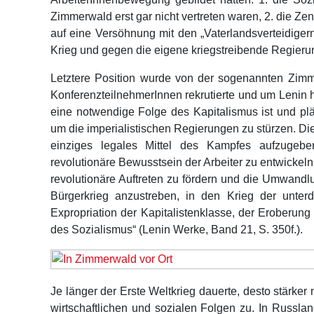
Zimmerwald erst gar nicht vertreten waren, 2. die Zen
auf eine Versöhnung mit den „Vaterlandsverteidiger
Krieg und gegen die eigene kriegstreibende Regierun
Letztere Position wurde von der sogenannten Zimme
KonferenzteilnehmerInnen rekrutierte und um Lenin h
eine notwendige Folge des Kapitalismus ist und pl
um die imperialistischen Regierungen zu stürzen. Die
einziges legales Mittel des Kampfes aufzugebe
revolutionäre Bewusstsein der Arbeiter zu entwickeln
revolutionäre Auftreten zu fördern und die Umwandl
Bürgerkrieg anzustreben, in den Krieg der unter
Expropriation der Kapitalistenklasse, der Eroberung 
des Sozialismus“ (Lenin Werke, Band 21, S. 350f.).
Je länger der Erste Weltkrieg dauerte, desto stärke
wirtschaftlichen und sozialen Folgen zu. In Russland