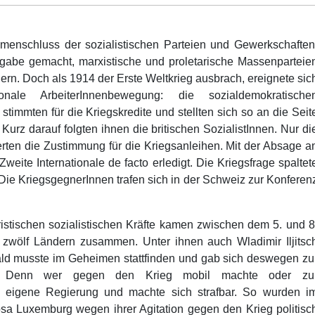
ammenschluss der sozialistischen Parteien und Gewerkschaften
ufgabe gemacht, marxistische und proletarische Massenparteie
ern. Doch als 1914 der Erste Weltkrieg ausbrach, ereignete sic
nale ArbeiterInnenbewegung: die sozialdemokratische
timmten für die Kriegskredite und stellten sich so an die Seit
Kurz darauf folgten ihnen die britischen SozialistInnen. Nur di
erten die Zustimmung für die Kriegsanleihen. Mit der Absage a
Zweite Internationale de facto erledigt. Die Kriegsfrage spaltet
Die KriegsgegnerInnen trafen sich in der Schweiz zur Konferen
taristischen sozialistischen Kräfte kamen zwischen dem 5. und 8
zwölf Ländern zusammen. Unter ihnen auch Wladimir Iljitsc
ld musste im Geheimen stattfinden und gab sich deswegen zu
aus. Denn wer gegen den Krieg mobil machte oder zu
ie eigene Regierung und machte sich strafbar. So wurden i
sa Luxemburg wegen ihrer Agitation gegen den Krieg politisc