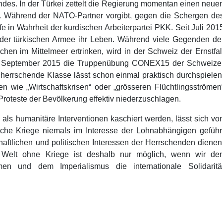
des. In der Türkei zettelt die Regierung momentan einen neue
. Während der NATO-Partner vorgibt, gegen die Schergen de
e in Wahrheit der kurdischen Arbeiterpartei PKK. Seit Juli 201
 der türkischen Armee ihr Leben. Während viele Gegenden de
en im Mittelmeer ertrinken, wird in der Schweiz der Ernstfal
25. September 2015 die Truppenübung CONEX15 der Schweize
 herrschende Klasse lässt schon einmal praktisch durchspielen
 wie „Wirtschaftskrisen“ oder „grösseren Flüchtlingsströmen
e Proteste der Bevölkerung effektiv niederzuschlagen.
als humanitäre Interventionen kaschiert werden, lässt sich vo
sche Kriege niemals im Interesse der Lohnabhängigen geführ
haftlichen und politischen Interessen der Herrschenden dienen
e Welt ohne Kriege ist deshalb nur möglich, wenn wir de
n und dem Imperialismus die internationale Solidaritä