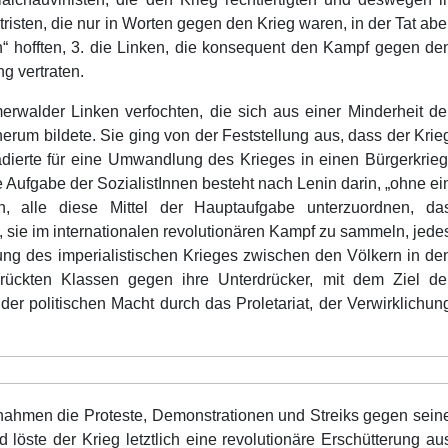
tristen, die nur in Worten gegen den Krieg waren, in der Tat abe
n“ hofften, 3. die Linken, die konsequent den Kampf gegen de
g vertraten.
rwalder Linken verfochten, die sich aus einer Minderheit de
erum bildete. Sie ging von der Feststellung aus, dass der Krie
ädierte für eine Umwandlung des Krieges in einen Bürgerkrieg
 Aufgabe der SozialistInnen besteht nach Lenin darin, „ohne ei
n, alle diese Mittel der Hauptaufgabe unterzuordnen, da
, sie im internationalen revolutionären Kampf zu sammeln, jede
ung des imperialistischen Krieges zwischen den Völkern in de
drückten Klassen gegen ihre Unterdrücker, mit dem Ziel de
der politischen Macht durch das Proletariat, der Verwirklichun
r nahmen die Proteste, Demonstrationen und Streiks gegen sein
 löste der Krieg letztlich eine revolutionäre Erschütterung au