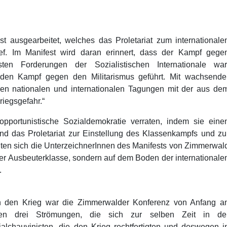
 ausgearbeitet, welches das Proletariat zum internationale
ef. Im Manifest wird daran erinnert, dass der Kampf gege
sten Forderungen der Sozialistischen Internationale war
at den Kampf gegen den Militarismus geführt. Mit wachsende
ihren nationalen und internationalen Tagungen mit der aus de
iegsgefahr.“
pportunistische Sozialdemokratie verraten, indem sie eine
nd das Proletariat zur Einstellung des Klassenkampfs und zu
llten sich die UnterzeichnerInnen des Manifests von Zimmerwal
 der Ausbeuterklasse, sondern auf dem Boden der internationale
.
n den Krieg war die Zimmerwalder Konferenz von Anfang a
hen drei Strömungen, die sich zur selben Zeit in de
ialchauvinisten, die den Krieg rechtfertigten und deswegen i