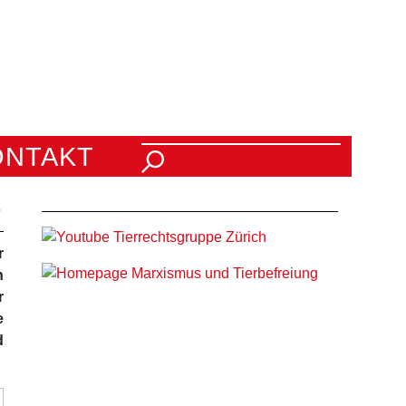
Suchen nach:
ONTAKT
5
r
n
r
e
d