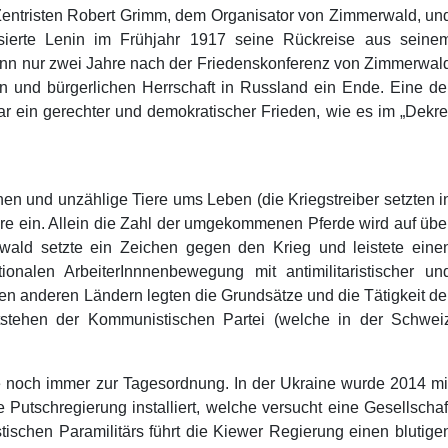
 Zentristen Robert Grimm, dem Organisator von Zimmerwald, un
sierte Lenin im Frühjahr 1917 seine Rückreise aus seine
enn nur zwei Jahre nach der Friedenskonferenz von Zimmerwal
en und bürgerlichen Herrschaft in Russland ein Ende. Eine de
r ein gerechter und demokratischer Frieden, wie es im „Dekre
en und unzählige Tiere ums Leben (die Kriegstreiber setzten i
re ein. Allein die Zahl der umgekommenen Pferde wird auf übe
wald setzte ein Zeichen gegen den Krieg und leistete eine
onalen ArbeiterInnnenbewegung mit antimilitaristischer un
elen anderen Ländern legten die Grundsätze und die Tätigkeit de
stehen der Kommunistischen Partei (welche in der Schwei
 noch immer zur Tagesordnung. In der Ukraine wurde 2014 mi
Putschregierung installiert, welche versucht eine Gesellschaf
ischen Paramilitärs führt die Kiewer Regierung einen blutige