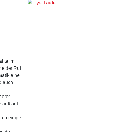
llte im
ie der Ruf
matik eine
nd auch
herer
 aufbaut.
alb einige
achte