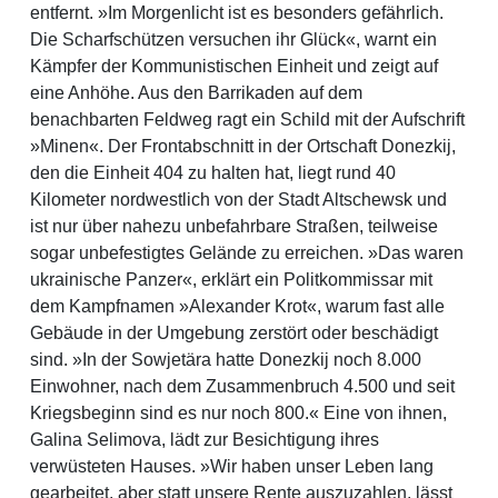
entfernt. »Im Morgenlicht ist es besonders gefährlich.
Die Scharfschützen versuchen ihr Glück«, warnt ein
Kämpfer der Kommunistischen Einheit und zeigt auf
eine Anhöhe. Aus den Barrikaden auf dem
benachbarten Feldweg ragt ein Schild mit der Aufschrift
»Minen«. Der Frontabschnitt in der Ortschaft Donezkij,
den die Einheit 404 zu halten hat, liegt rund 40
Kilometer nordwestlich von der Stadt Altschewsk und
ist nur über nahezu unbefahrbare Straßen, teilweise
sogar unbefestigtes Gelände zu erreichen. »Das waren
ukrainische Panzer«, erklärt ein Politkommissar mit
dem Kampfnamen »Alexander Krot«, warum fast alle
Gebäude in der Umgebung zerstört oder beschädigt
sind. »In der Sowjetära hatte Donezkij noch 8.000
Einwohner, nach dem Zusammenbruch 4.500 und seit
Kriegsbeginn sind es nur noch 800.« Eine von ihnen,
Galina Selimova, lädt zur Besichtigung ihres
verwüsteten Hauses. »Wir haben unser Leben lang
gearbeitet, aber statt unsere Rente auszuzahlen, lässt