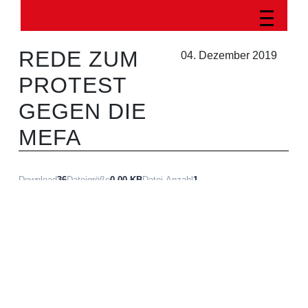
REDE ZUM
04. Dezember 2019
PROTEST
GEGEN DIE
MEFA
Download
36
Dateigröße
0.00 KB
Datei-Anzahl
1
Erstellungsdatum
04. Dezember 2019
Zuletzt aktualisiert
04. Dezember 2019
Download