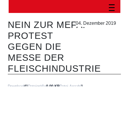
NEIN ZUR MEFA!
04. Dezember 2019
PROTEST
GEGEN DIE
MESSE DER
FLEISCHINDUSTRIE
Download
41
Dateigröße
0.00 KB
Datei-Anzahl
1
Erstellungsdatum
04. Dezember 2019
Zuletzt aktualisiert
13. April 2020
Download