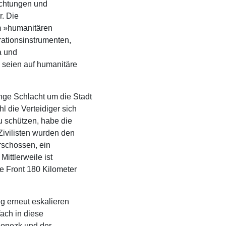
ichtungen und
r. Die
m »humanitären
ationsinstrumenten,
a und
 seien auf humanitäre
ge Schlacht um die Stadt
 die Verteidiger sich
u schützen, habe die
ivilisten wurden den
rschossen, ein
ittlerweile ist
e Front 180 Kilometer
g erneut eskalieren
ach in diese
Donezk und der