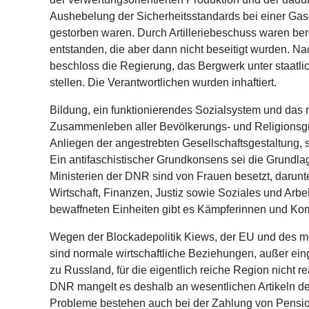
Aushebelung der Sicherheitsstandards bei einer Ga
gestorben waren. Durch Artilleriebeschuss waren be
entstanden, die aber dann nicht beseitigt wurden. 
beschloss die Regierung, das Bergwerk unter staatli
stellen. Die Verantwortlichen wurden inhaftiert.
Bildung, ein funktionierendes Sozialsystem und das 
Zusammenleben aller Bevölkerungs- und Religionsgr
Anliegen der angestrebten Gesellschaftsgestaltung, 
Ein antifaschistischer Grundkonsens sei die Grundla
Ministerien der DNR sind von Frauen besetzt, darunt
Wirtschaft, Finanzen, Justiz sowie Soziales und Arbei
bewaffneten Einheiten gibt es Kämpferinnen und K
Wegen der Blockadepolitik Kiews, der EU und des 
sind normale wirtschaftliche Beziehungen, außer ei
zu Russland, für die eigentlich reiche Region nicht rea
DNR mangelt es deshalb an wesentlichen Artikeln d
Probleme bestehen auch bei der Zahlung von Pensi