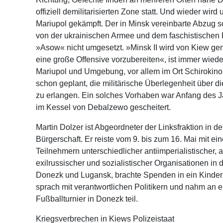
offiziell demilitarisierten Zone statt. Und wieder wird
Mariupol gekämpft. Der in Minsk vereinbarte Abzug 
von der ukrainischen Armee und dem faschistischen F
»Asow« nicht umgesetzt. »Minsk II wird von Kiew gen
eine große Offensive vorzubereiten«, ist immer wiede
Mariupol und Umgebung, vor allem im Ort Schirokino, i
schon geplant, die militärische Überlegenheit über 
zu erlangen. Ein solches Vorhaben war Anfang des 
im Kessel von Debalzewo gescheitert.
Martin Dolzer ist Abgeordneter der Linksfraktion in 
Bürgerschaft. Er reiste vom 9. bis zum 16. Mai mit ei
Teilnehmern unterschiedlicher antiimperialistischer, a
exilrussischer und sozialistischer Organisationen in 
Donezk und Lugansk, brachte Spenden in ein Kinde
sprach mit verantwortlichen Politikern und nahm an e
Fußballturnier in Donezk teil.
Kriegsverbrechen in Kiews Polizeistaat