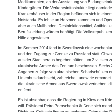
Medikamenten, an der Ausstattung von Bildungseinr
Kindergärten. Die Verkehrsinfrastruktur liegt darniede
Krankenhäuser in der Region befänden sich in eine
Notstand«. Es fehlte an Herzmedikamenten und Oper
aber auch Mullbinden, Desinfektionsmittel, Antibiotik
Berufskleidung würden benötigt. Die Volksrepubliken
Hilfe angewiesen.
Im Sommer 2014 fand in Swerdlowsk eine wochenlan
und den Zugang zur Grenze zu Russland statt. Obwohl
aus der Stadt heraus begeben hätten, um Zivilisten z
ukrainische Armee das Zentrum beschossen. Sechs Z
Angaben zufolge von ukrainischen Scharfschützen e
Linienbus durchsiebt, zahlreiche Landwirte ermordet. M
die ukrainische Armee aus Swerdlowsk vertrieben, di
entfernt.
Es ist absehbar, dass die Regierung in Kiew den Krie
will. Präsident Petro Poroschenko äußerte sich mehrf
Richtung, Gefechte finden an mehreren Orten nahe 