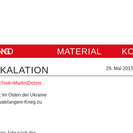
IUNG
MATERIAL
K
KALATION
29. Mai 201
?sstr=Martin|Dolzer
 Im Osten der Ukraine
onatelangem Krieg zu
ein Jahr nach der