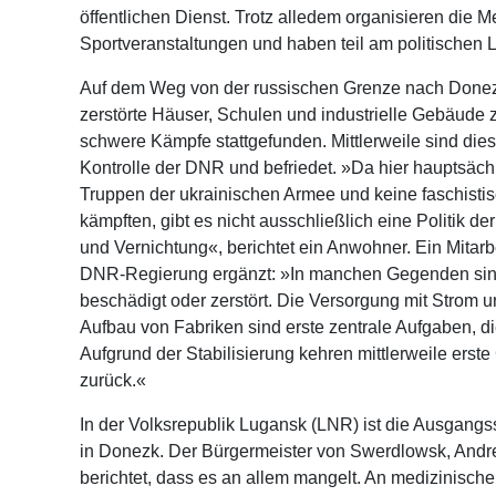
öffentlichen Dienst. Trotz alledem organisieren die 
Sportveranstaltungen und haben teil am politischen 
Auf dem Weg von der russischen Grenze nach Donez
zerstörte Häuser, Schulen und industrielle Gebäude 
schwere Kämpfe stattgefunden. Mittlerweile sind die
Kontrolle der DNR und befriedet. »Da hier hauptsächl
Truppen der ukrainischen Armee und keine faschistis
kämpften, gibt es nicht ausschließlich eine Politik d
und Vernichtung«, berichtet ein Anwohner. Ein Mitarb
DNR-Regierung ergänzt: »In manchen Gegenden sin
beschädigt oder zerstört. Die Versorgung mit Strom 
Aufbau von Fabriken sind erste zentrale Aufgaben, d
Aufgrund der Stabilisierung kehren mittlerweile erst
zurück.«
In der Volksrepublik Lugansk (LNR) ist die Ausgangss
in Donezk. Der Bürgermeister von Swerdlowsk, Andr
berichtet, dass es an allem mangelt. An medizinisch