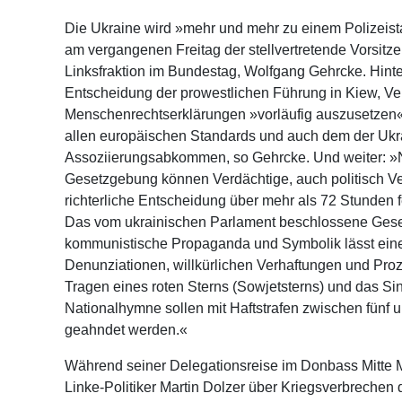
Die Ukraine wird »mehr und mehr zu einem Polizeista
am vergangenen Freitag der stellvertretende Vorsitz
Linksfraktion im Bundestag, Wolfgang Gehrcke. Hint
Entscheidung der prowestlichen Führung in Kiew, Ve
Menschenrechtserklärungen »vorläufig auszusetzen
allen europäischen Standards und auch dem der Uk
Assoziierungsabkommen, so Gehrcke. Und weiter: »
Gesetzgebung können Verdächtige, auch politisch V
richterliche Entscheidung über mehr als 72 Stunden 
Das vom ukrainischen Parlament beschlossene Ges
kommunistische Propaganda und Symbolik lässt eine
Denunziationen, willkürlichen Verhaftungen und Pro
Tragen eines roten Sterns (Sowjetsterns) und das Si
Nationalhymne sollen mit Haftstrafen zwischen fünf 
geahndet werden.«
Während seiner Delegationsreise im Donbass Mitte
Linke-Politiker Martin Dolzer über Kriegsverbrechen 