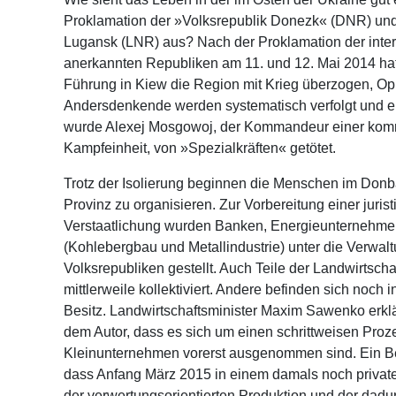
Proklamation der »Volksrepublik Donezk« (DNR) und
Lugansk (LNR) aus? Nach der Proklamation der intern
anerkannten Republiken am 11. und 12. Mai 2014 hat
Führung in Kiew die Region mit Krieg überzogen, Op
Andersdenkende werden systematisch verfolgt und
wurde Alexej Mosgowoj, der Kommandeur einer kom
Kampfeinheit, von »Spezialkräften« getötet.
Trotz der Isolierung beginnen die Menschen im Donba
Provinz zu organisieren. Zur Vorbereitung einer juris
Verstaatlichung wurden Banken, Energieunternehmen,
(Kohlebergbau und Metallindustrie) unter die Verwal
Volksrepubliken gestellt. Auch Teile der Landwirtscha
mittlerweile kollektiviert. Andere befinden sich noch i
Besitz. Landwirtschaftsminister Maxim Sawenko erkl
dem Autor, dass es sich um einen schrittweisen Proz
Kleinunternehmen vorerst ausgenommen sind. Ein Ber
dass Anfang März 2015 in einem damals noch privat
der verwertungsorientierten Produktion und der dadu