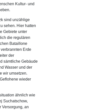
Menschen Kultur- und
Leben.
k sind unzählige
zu sehen. Hier hatten
se Gebiete unter
ich die regulären
chen Bataillone
er verbrannten Erde
eiter der
d sämtliche Gebäude
und Wasser und der
ie wir umsetzen.
e Geflohene wieder
ituation ähnlich wie
ej Suchatschow,
er Versorgung, an