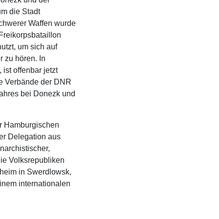
 um die Stadt
schwerer Waffen wurde
reikorpsbataillon
utzt, um sich auf
r zu hören. In
st offenbar jetzt
die Verbände der DNR
Jahres bei Donezk und
der Hamburgischen
ner Delegation aus
narchistischer,
die Volksrepubliken
rheim in Swerdlowsk,
inem internationalen