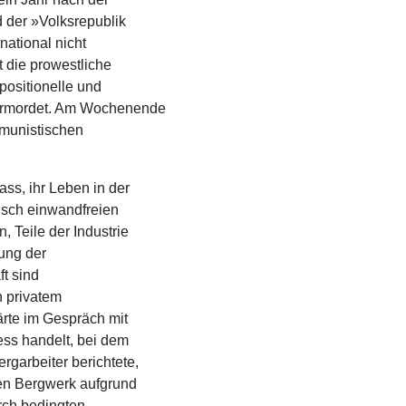
 der »Volksrepublik
ational nicht
 die prowestliche
positionelle und
 ermordet. Am Wochenende
munistischen
ss, ihr Leben in der
tisch einwandfreien
 Teile der Industrie
tung der
ft sind
n privatem
ärte im Gespräch mit
ess handelt, bei dem
garbeiter berichtete,
en Bergwerk aufgrund
rch bedingten