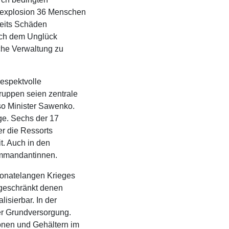
sexplosion 36 Menschen
reits Schäden
Nach dem Unglück
che Verwaltung zu
respektvolle
uppen seien zentrale
so Minister Sawenko.
ge. Sechs der 17
er die Ressorts
t. Auch in den
ommandantinnen.
monatelangen Krieges
ngeschränkt denen
lisierbar. In der
er Grundversorgung.
onen und Gehältern im