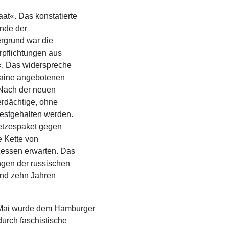
at«. Das konstatierte
ende der
ergrund war die
rpflichtungen aus
«. Das widerspreche
raine angebotenen
Nach der neuen
erdächtige, ohne
festgehalten werden.
etzespaket gegen
 Kette von
zessen erwarten. Das
ngen der russischen
und zehn Jahren
 Mai wurde dem Hamburger
durch faschistische